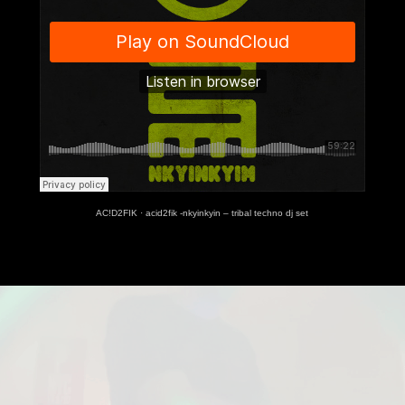
AC!D2FIK
·
acid2fik -nkyinkyin – tribal techno dj set