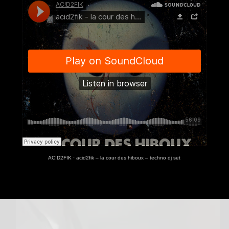
AC!D2FIK
·
acid2fik – la cour des hiboux – techno dj set