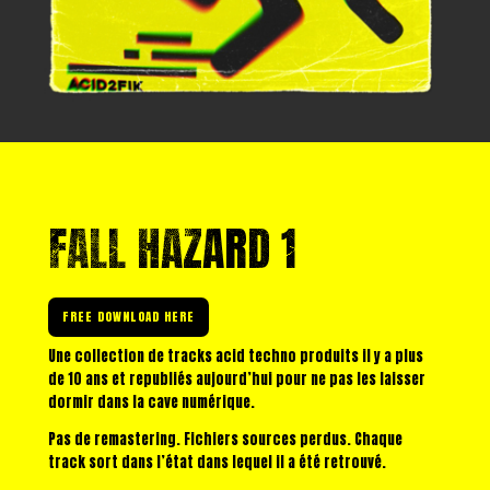
FALL HAZARD 1
FREE DOWNLOAD HERE
Une collection de tracks acid techno produits il y a plus
de 10 ans et republiés aujourd’hui pour ne pas les laisser
dormir dans la cave numérique.
Pas de remastering. Fichiers sources perdus. Chaque
track sort dans l’état dans lequel il a été retrouvé.