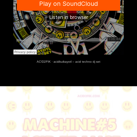
AC!D2FIK
·
acidkuikayotl – acid techno dj set